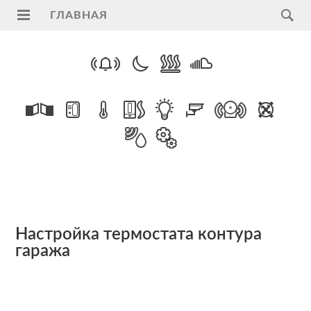
ГЛАВНАЯ
Главная
Услуги
Поддержка
Видеонаблюдение
на
транспорте
ПАК
"Регион"
Настройка термостата контура
гаража
ModBus
RTU
Умный