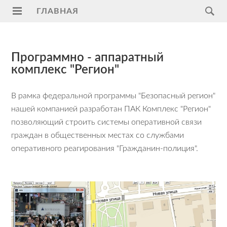
ГЛАВНАЯ
Главная
Программно - аппаратный
Услуги
комплекс "Регион"
Поддержка
В рамка федеральной программы "Безопасный регион"
Видеонаблюдение
нашей компанией разработан ПАК Комплекс "Регион"
на
позволяющий строить системы оперативной связи
транспорте
граждан в общественных местах со службами
оперативного реагирования "Гражданин-полиция".
ПАК
"Регион"
ModBus
RTU
Умный