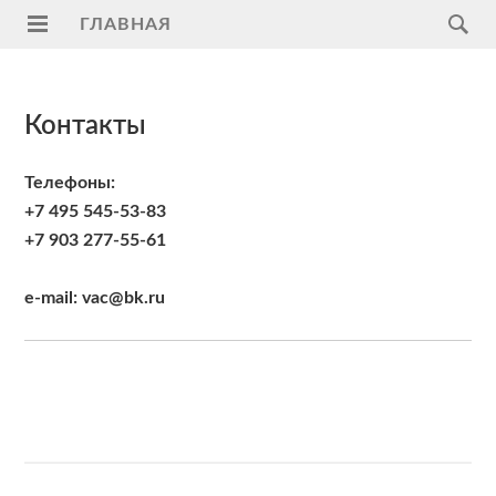
ГЛАВНАЯ
Главная
Контакты
Услуги
Поддержка
Телефоны:
+7 495 545-53-83
Видеонаблюдение
+7 903 277-55-61
на
транспорте
e-mail: vac@bk.ru
ПАК
"Регион"
ModBus
RTU
Умный