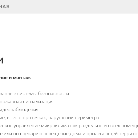
НАЯ
и
ние и монтаж
ванные системы безопасности
 пожарная сигнализация
видеонаблюдения
, в т.ч. о протечках, нарушении периметра
еское управление микроклиматом раздельно во всех помещ
е или по сценарию освещение дома и прилегающей террито