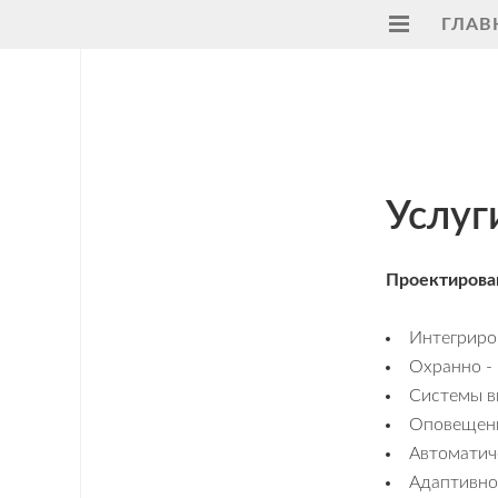
ГЛАВ
Главная
Услуги
Поддержка
Услуг
Видеонаблюдение
на
Проектирова
транспорте
ПАК
Интегриро
"Регион"
Охранно -
Системы 
ModBus
Оповещение
RTU
Автоматич
Умный
Адаптивно