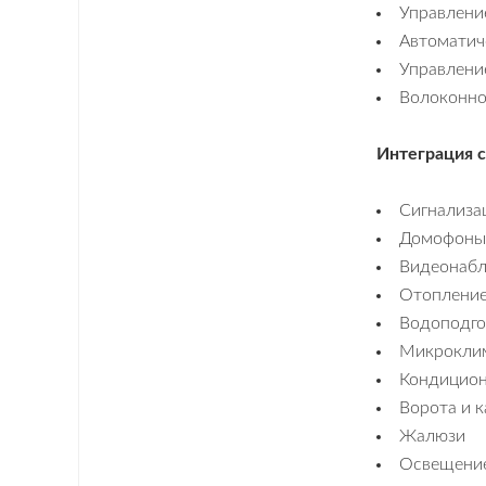
Дом
Управлени
Автоматич
Контакты
Управлени
Волоконно
Интеграция 
Сигнализа
Домофоны 
Видеонаб
Отоплени
Водоподго
Микрокли
Кондицион
Ворота и 
Жалюзи
Освещени