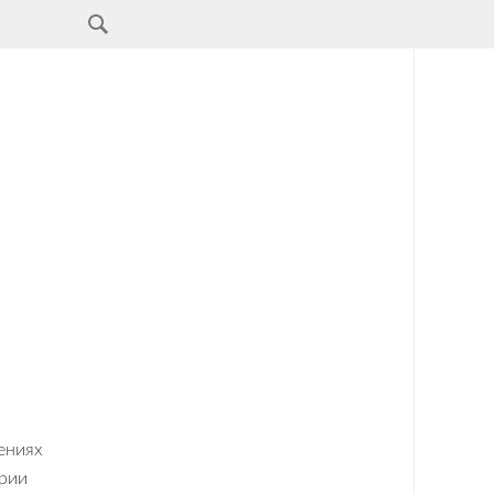
ениях
рии