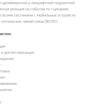
е дизайнерской и ланшафтной подсветкой
еская реакция на события по сценарию
е всеми системами с мобильных устройств
-оптических линий связи (ВОЛС)
систем
ция
и диспетчерезация
людение
е
товка
мат
ирование
калитки
е