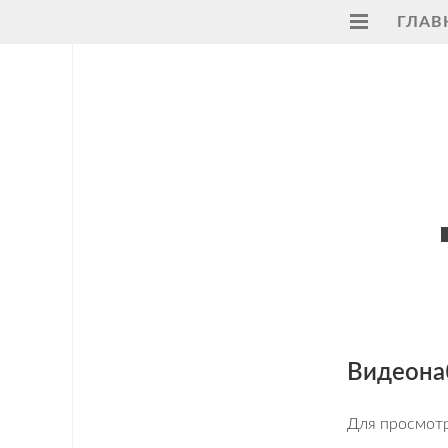
ГЛАВ
Главная
Услуги
Поддержка
Видеонаблюдение
на
транспорте
ПАК
"Регион"
ModBus
Видеона
RTU
Для просмотр
Умный