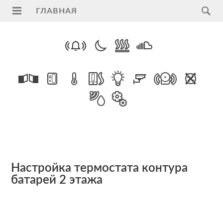
ГЛАВНАЯ
Главная
Услуги
Поддержка
Видеонаблюдение
на
транспорте
ПАК
"Регион"
Настройка термостата контура
батарей 2 этажа
ModBus
RTU
Умный