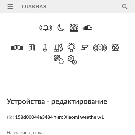
ГЛАВНАЯ
Главная
Услуги
Поддержка
Видеонаблюдение
на
транспорте
ПАК
"Регион"
Устройства - редактирование
ModBus
sid:
158d00044a3484 тип: Xiaomi weather.v1
RTU
Умный
Название датчка: