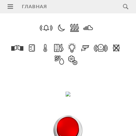
ГЛАВНАЯ
Главная
Услуги
Поддержка
Видеонаблюдение
на
транспорте
ПАК
"Регион"
ModBus
RTU
Умный